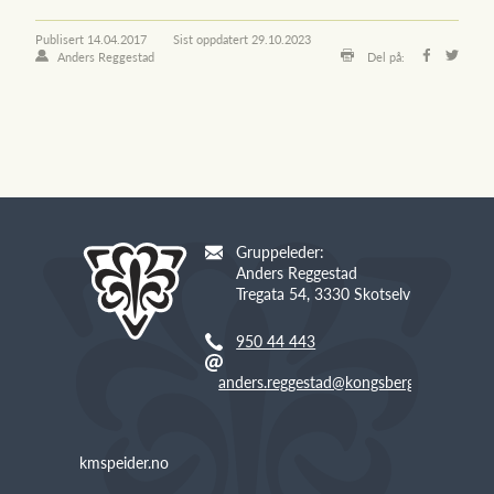
Publisert
14.04.2017
Sist oppdatert
29.10.2023
Anders Reggestad
Del på:
Gruppeleder:
Anders Reggestad
Tregata 54, 3330 Skotselv
950 44 443
anders.reggestad@kongsberg.com
kmspeider.no