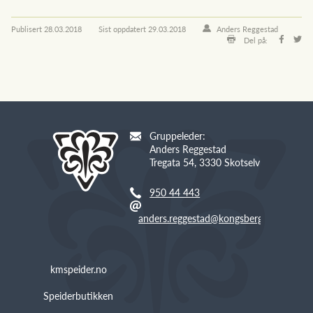
Publisert
28.03.2018
Sist oppdatert
29.03.2018
Anders Reggestad
Del på:
Gruppeleder:
Anders Reggestad
Tregata 54, 3330 Skotselv
950 44 443
anders.reggestad@kongsberg.com
kmspeider.no
Speiderbutikken